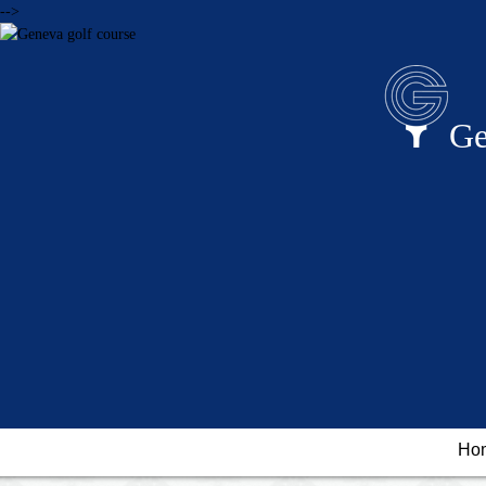
-->
Ge
Ho